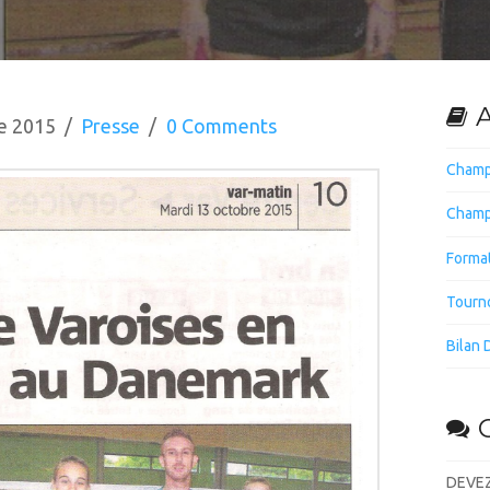
A
e 2015
Presse
0 Comments
Champ
Champ
Forma
Tourno
Bilan 
DEVEZ