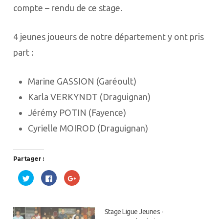
compte – rendu de ce stage.
4 jeunes joueurs de notre département y ont pris
part :
Marine GASSION (Garéoult)
Karla VERKYNDT (Draguignan)
Jérémy POTIN (Fayence)
Cyrielle MOIROD (Draguignan)
Partager :
Cliquez
Cliquez
Cliquez
pour
pour
pour
partager
partager
partager
sur
sur
sur
Twitter(ouvre
Facebook(ouvre
Google+
dans
dans
(ouvre
une
une
dans
Stage Ligue Jeunes -
nouvelle
nouvelle
une