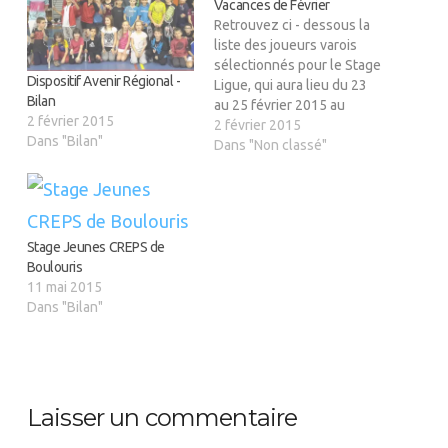
Vacances de Février
fenêtre)
fenêtre)
nouvelle
fenêtre)
Retrouvez ci - dessous la
liste des joueurs varois
sélectionnés pour le Stage
Dispositif Avenir Régional -
Ligue, qui aura lieu du 23
Bilan
au 25 février 2015 au
2 février 2015
CREPS de Boulouris. Les
2 février 2015
Dans "Bilan"
convocations, avec toutes
Dans "Non classé"
les informations
nécessaires, vous seront
envoyées par la Ligue
prochainement. Benjamins
- Jérémy POTIN (Fayence) -
Stage Jeunes CREPS de
Julien COLARD (Ollioules)
Boulouris
-…
11 mai 2015
Dans "Bilan"
Laisser un commentaire