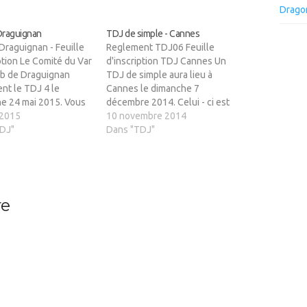
Drago
Draguignan
TDJ de simple - Cannes
Draguignan - Feuille
Reglement TDJ06 Feuille
ption Le Comité du Var
d'inscription TDJ Cannes Un
lub de Draguignan
TDJ de simple aura lieu à
nt le TDJ 4 le
Cannes le dimanche 7
e 24 mai 2015. Vous
décembre 2014. Celui - ci est
rez en PJ la feuille
 2015
ouvert aux joueurs du 83 !
10 novembre 2014
ption à télécharger;
DJ"
Vous trouverez ci - dessus la
Dans "TDJ"
ci est à renvoyer avant
feuille d'inscription ainsi que
edi 15 mai à Jean -
le Règlement des TDJ du 06.
 GHIO…
La feuille d'inscription est à…
re