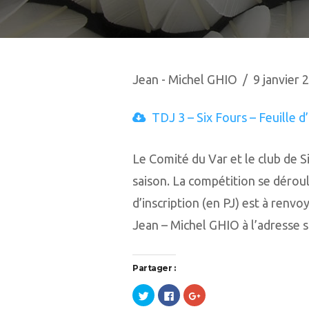
Jean - Michel GHIO
9 janvier 
TDJ 3 – Six Fours – Feuille d’
Le Comité du Var et le club de 
saison. La compétition se déroul
d’inscription (en PJ) est à renvo
Jean – Michel GHIO à l’adresse s
Partager :
Cliquez
Cliquez
Cliquez
pour
pour
pour