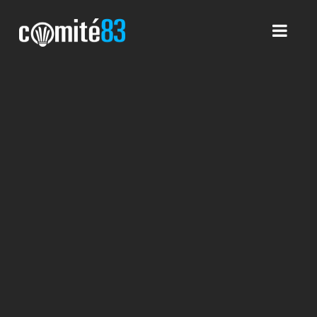
Comité83
Nav